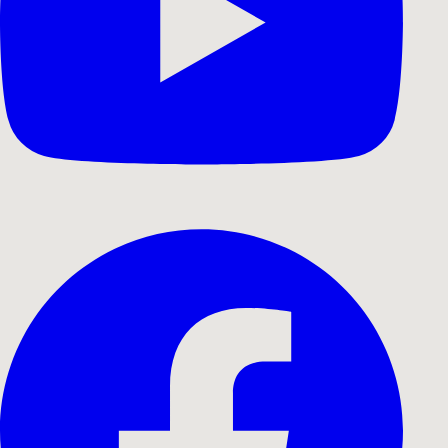
Tilbage
Klient
Vola Flash Mob Aarhus Symfoniorkester
Case
Flash Mob
Bureau
—
Behov
Kampagnevideo produceret af Interfilm
Productions. En professionel produktion fra
koncept til endelig levering.