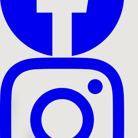
Output
Præproduktion: Strategisk konceptudvikling.
Produktion: Professionel filmoptagelse med
cinema-grade udstyr.
Leveret
Koncept og idé
Cinematografi
Farvekorrektion
Kontaktperson
Raber Sadiq Ali
+45 42 44 26 83
rsa@interfilm.dk
Tilbage