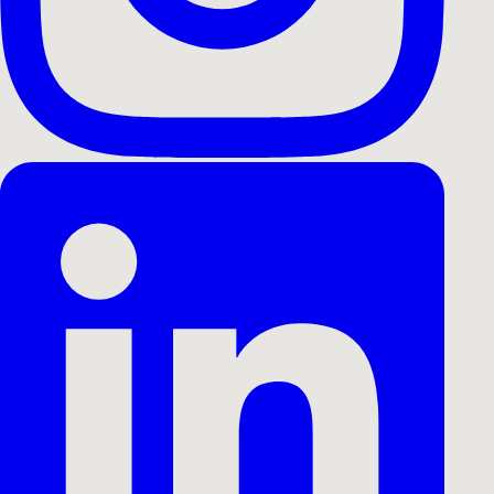
Alle Cases
Brandingfilm
Kampagnefilm
Event
Musikvid
Dronefilm