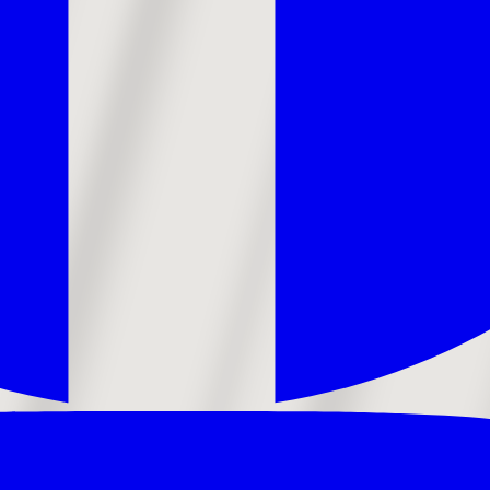
ts
Industri
Byområder