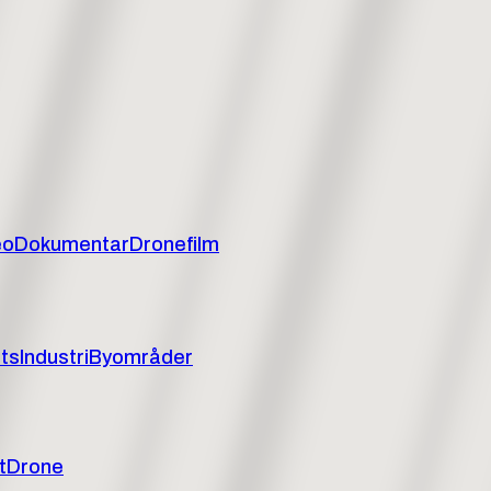
filmuniverser.
 karakter
—
skabt til kampagner og editorial content.
eo
Dokumentar
Dronefilm
ts
Industri
Byområder
afi, besvaret.
t
Drone