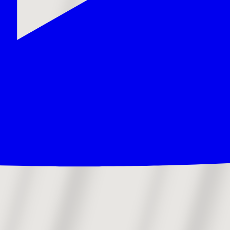
eo
Dokumentar
Dronefilm