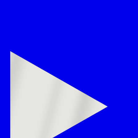
ra Interfilm under optagelsen af vores VOLA flashmo