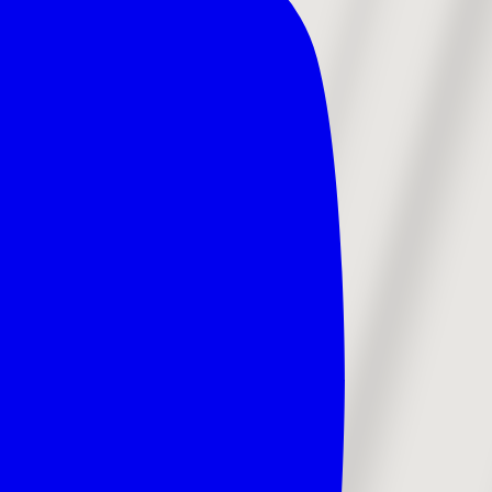
b i samarbejde med Aarhus Symfoniorkester.