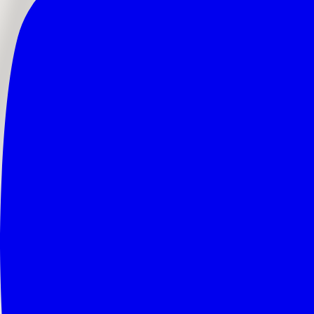
En fantastisk oplevelse med det talentfulde team f
Udforsk vores fotografi
Se og læs mere om hvordan vi kan hjælpe dig.
Drone
Luftoptagelser og dramatiske perspektiver
Portræt
Professionelle portrætter og personlig branding
Erhverv
Erhvervsportrætter og teambilleder
Produkt