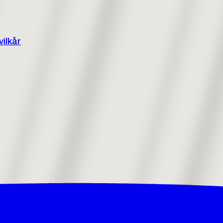
vilkår
 sig selv